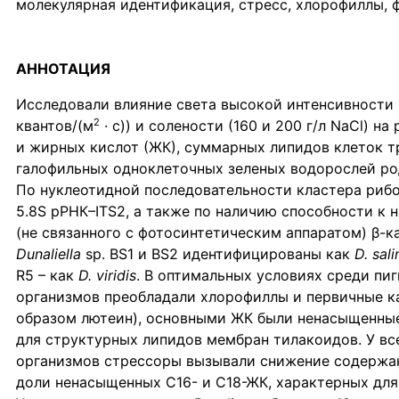
молекулярная идентификация, стресс, хлорофиллы, 
АННОТАЦИЯ
Исследовали влияние света высокой интенсивности
2
квантов/(м
· с)) и солености (160 и 200 г/л NaCl) на
и жирных кислот (ЖК), суммарных липидов клеток 
галофильных одноклеточных зеленых водорослей р
По нуклеотидной последовательности кластера рибо
5.8S рРНК–ITS2, а также по наличию способности к 
(не связанного с фотосинтетическим аппаратом) β-
Dunaliella
sp. BS1 и BS2 идентифицированы как
D. sali
R5 – как
D. viridis
. В оптимальных условиях среди пи
организмов преобладали хлорофиллы и первичные к
образом лютеин), основными ЖК были ненасыщенные
для структурных липидов мембран тилакоидов. У вс
организмов стрессоры вызывали снижение содержа
доли ненасыщенных С16- и С18-ЖК, характерных для