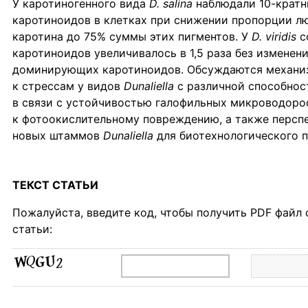
У каротиногенного вида
D. salina
наблюдали 10-кратн
каротиноидов в клетках при снижении пропорции лю
каротина до 75% суммы этих пигментов. У
D. viridis
с
каротиноидов увеличивалось в 1,5 раза без изменен
доминирующих каротиноидов. Обсуждаются механи
к стрессам у видов
Dunaliella
с различной способнос
в связи с устойчивостью галофильных микроводоро
к фотоокислительному повреждению, а также персп
новых штаммов
Dunaliella
для биотехнологического п
ТЕКСТ СТАТЬИ
Пожалуйста, введите код, чтобы получить PDF файл
статьи: