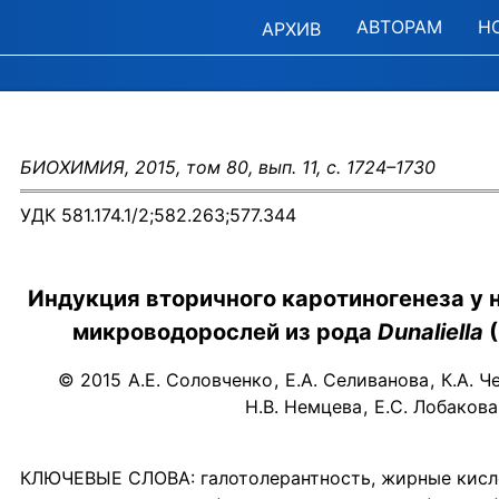
АВТОРАМ
Н
АРХИВ
БИОХИМИЯ, 2015, том 80, вып. 11, с. 1724–1730
УДК 581.174.1/2;582.263;577.344
Индукция вторичного каротиногенеза у 
микроводорослей из рода
Dunaliella
(
© 2015
А.Е. Соловченко
,
Е.А. Селиванова
,
К.А. Ч
Н.В. Немцева
,
Е.С. Лобакова
КЛЮЧЕВЫЕ СЛОВА: галотолерантность, жирные кисл