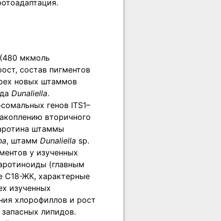
фотоадаптация.
 (480 мкмоль
 рост, состав пигментов
трех новых штаммов
ода
Dunaliella
.
сомальных генов ITS1–
накоплению вторичного
каротина штаммы
na
, штамм
Dunaliella
sp.
гментов у изученных
аротиноиды (главным
 С18-ЖК, характерные
ех изученных
ния хлорофиллов и рост
 запасных липидов.