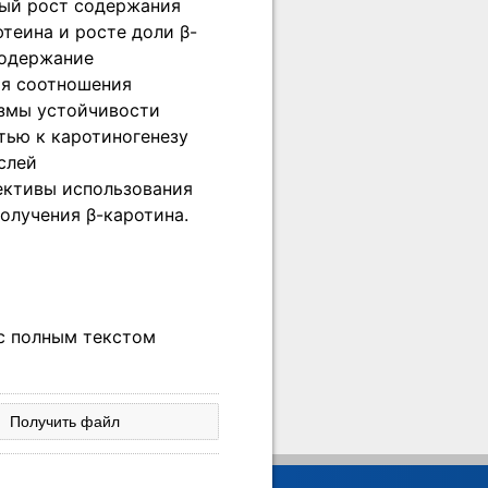
ый рост содержания
теина и росте доли β-
одержание
ия соотношения
змы устойчивости
тью к каротиногенезу
слей
ективы использования
олучения β-каротина.
 с полным текстом