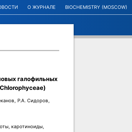
ОВОСТИ
О ЖУРНАЛЕ
BIOCHEMISTRY (MOSCOW)
новых галофильных
Chlorophyceae)
еканов
,
Р.А. Сидоров
,
оты, каротиноиды,