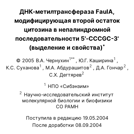
ДНК-метилтрансфераза FauIA,
модифицирующая второй остаток
цитозина в непалиндромной
последовательности 5'-CCCGC-3'
*
(выделение и свойства)
1**
1
© 2005
В.А. Чернухин
,
Ю.Г. Каширина
,
1
2
2
К.С. Суханова
,
М.А. Абдурашитов
,
Д.А. Гончар
,
2
С.Х. Дегтярев
1
НПО «Сибэнзим»
2
Научно-исследовательский институт
молекулярной биологии и биофизики
СО РАМН
Поступила в редакцию 19.05.2004
После доработки 08.09.2004