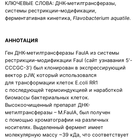
КЛЮЧЕВЫЕ СЛОВА: ДНК-метилтрансферазы,
системы рестрикции–модификации,
ферментативная кинетика,
Flavobacterium aquatile
.
АННОТАЦИЯ
Ген ДНК-метилтрансферазы FauIA из системы
рестрикции–модификации FauI (сайт узнавания 5′-
CCCGC-3′) был клонирован в экспрессирующий
вектор pJW, который использовался
для трансформации клеток E.coli RR1
с последующей термоиндукцией и наработкой
биомассы бактериальных клеток.
Высокоочищенный препарат ДНК-
метилтрансферазы – М.FauIA, был получен
с помощью хроматографии на различных
носителях. Выделенный фермент имеет
молекулярную массу ~39 кДа, что соответствует