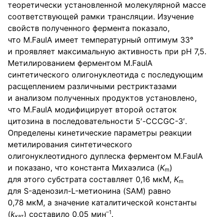
теоретически установленной молекулярной массе
соответствующей рамки трансляции. Изучение
свойств полученного фермента показало,
что М.FauIA имеет температурный оптимум 33°
и проявляет максимальную активность при pH 7,5.
Метилированием ферментом М.FauIA
синтетического олигонуклеотида с последующим
расщеплением различными рестриктазами
и анализом полученных продуктов установлено,
что М.FauIA модифицирует второй остаток
цитозина в последовательности 5′-CCCGC-3′.
Определены кинетические параметры реакции
метилирования синтетического
олигонуклеотидного дуплеска ферментом М.FauIA
и показано, что константа Михаэлиса (
K
)
m
для этого субстрата составляет 0,16 мкМ,
K
m
для S-аденозил-L-метионина (SAM) равно
0,78 мкМ, а значение каталитической константы
–1
(
k
) составило 0,05 мин
.
кат