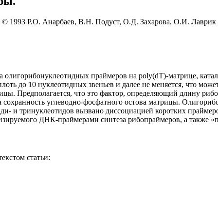
ры.
© 1993
Р.О. Анарбаев
,
В.Н. Подуст
,
О.Д. Захарова
,
О.И. Лаврик
за олигорибонуклеотидных праймеров на роlу(dТ)-матрице, кат
лоть до 10 нуклеотидных звеньев и далее не меняется, что може
цы. Предполагается, что это фактор, определяющий длину рибо
на сохранность углеводно-фосфатного остова матрицы. Олигори
 ди- и тринуклеотидов вызвано диссоциацией коротких праймеро
зируемого ДНК-праймерами синтеза рибопраймеров, а также «п
екстом статьи: