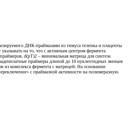
ализируемого ДНК-праймазами из тимуса теленка и плаценты
т указывать на то, что с активным центром фермента
праймеров, d(pT)2 – минимальная матрица для синтеза
боаденилатные праймеры длиной до 10 нуклеотидных звеньев
в из комплекса фермента с матрицей. На основании
ереключение» с праймазной активности на полимеразную.