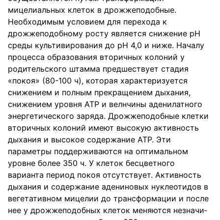
мицелиальных клеток в дрожжеподобные.
Необходимым условием для пере­хода к
дрожжеподобному росту является снижение pH
среды культиви­рования до pH 4,0 и ниже. Началу
процесса образования вторичных колоний у
родительского штамма предшествует стадия
«покоя» (80-100 ч), которая характеризуется
снижением и полным прекращением дыхания,
снижением уровня АТР и велнчины аденилатного
энергети­ческого заряда. Дрожжеподобные клетки
вторичных колоний имеют высокую активность
дыхания и высокое содержание АТР. Эти
параметры поддерживаются на оптимальном
уровне более 350 ч. У клеток бесцветного
варианта период покоя отсутствует. Активность
дыхания и содержание адениновых нуклеотидов в
вегетативном мицелии до транс­формации и после
нее у дрожжеподобных клеток меняются незначи­