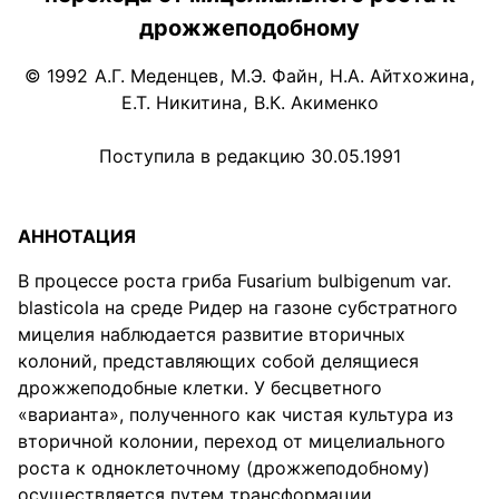
дрожжеподобному
© 1992
А.Г. Меденцев
,
М.Э. Файн
,
Н.А. Айтхожина
,
Е.Т. Никитина
,
В.К. Акименко
Поступила в редакцию 30.05.1991
АННОТАЦИЯ
В процессе роста гриба Fusarium bulbigenum var.
blasticola на среде Ридер на газоне субстратного
мицелия наблюдается развитие вторичных
колоний, представляющих собой делящиеся
дрожжеподобные клетки. У бесцветного
«варианта», полученного как чистая культура из
вторичной колонии, переход от мицелиального
роста к одноклеточному (дрожжеподобному)
осуществляется путем трансформации