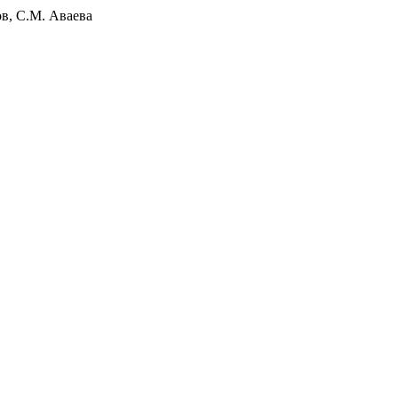
ов
,
С.М. Аваева