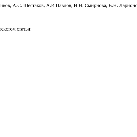
айков
,
А.С. Шестаков
,
А.Р. Павлов
,
И.Н. Смирнова
,
В.Н. Ларион
екстом статьи: