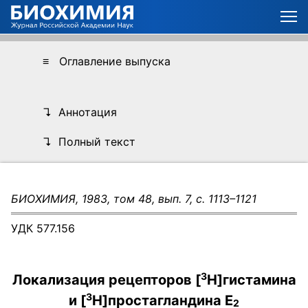
≡ Оглавление выпуска
↴ Аннотация
↴ Полный текст
БИОХИМИЯ, 1983, том 48, вып. 7, с. 1113–1121
УДК 577.156
3
Локализация рецепторов [
H]гистамина
3
и [
H]простагландина E
2