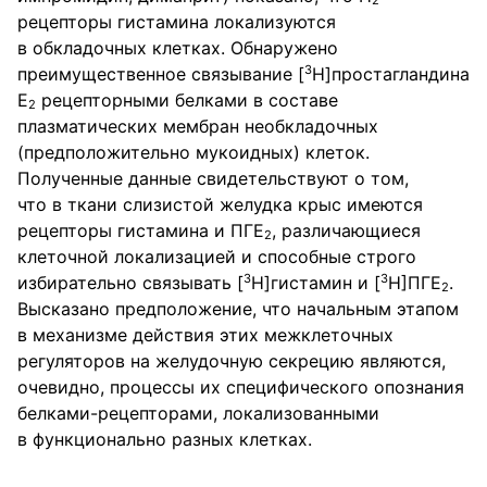
рецепторы гистамина локализуются
в обкладочных клетках. Обнаружено
3
преимущественное связывание [
H]простагландина
E
рецепторными белками в составе
2
плазматических мембран необкладочных
(предположительно мукоидных) клеток.
Полученные данные свидетельствуют о том,
что в ткани слизистой желудка крыс имеются
рецепторы гистамина и ПГЕ
, различающиеся
2
клеточной локализацией и способные строго
3
3
избирательно связывать [
H]гистамин и [
H]ПГЕ
.
2
Высказано предположение, что начальным этапом
в механизме действия этих межклеточных
регуляторов на желудочную секрецию являются,
очевидно, процессы их специфического опознания
белками-рецепторами, локализованными
в функционально разных клетках.