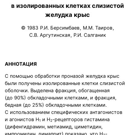
в изолированных клетках слизистой
желудка крыс
© 1983
Р.И. Берсимбаев
,
М.М. Таиров
,
С.В. Аргутинская
,
Р.И. Салганик
АННОТАЦИЯ
С помощью обработки проназой желудка крыс
были получены изолированные клетки слизистой
оболочки. Выделена фракция, обогащенная
(до 90%) обкладочными клетками, и фракция,
бедная (до 25%) обкладочными клетками.
С использованием специфических антагонистов
и агонистов H
и H
-рецепторов гистамина
1
2
(дифенгидрамин, метиамид, циметидин,
импромидин, димаприт) показано, что H
-
2